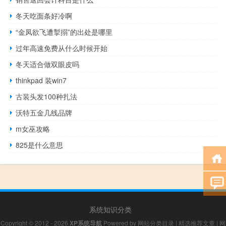
冬天吃面条好冷啊
“金凤欲飞遭掣搦”的出处是哪里
过年高速免费从什么时候开始
冬天适合做双眼皮吗
thinkpad 装win7
古装头发100种扎法
沃特五金几线品牌
m女巫攻略
825是什么意思
系统知识分类
Copyright © 2012 - 2026
XP系统导航
Powered by
网站分类目录
|
精选推荐文章
|
网