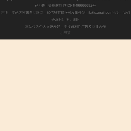
站地图
|
疑难解答
陕ICP备06666692号
声明：本站内容来自互联网，如信息有错误可发邮件到f_fb#foxmail.com说明，我们
会及时纠正，谢谢
本站仅为个人兴趣爱好，不接盈利性广告及商业合作
小男孩