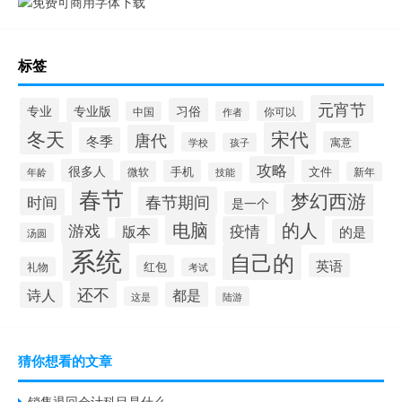
标签
元宵节
专业
专业版
习俗
你可以
中国
作者
冬天
宋代
唐代
冬季
寓意
学校
孩子
攻略
很多人
手机
文件
微软
新年
年龄
技能
春节
梦幻西游
春节期间
时间
是一个
电脑
的人
游戏
疫情
版本
的是
汤圆
系统
自己的
英语
红包
礼物
考试
还不
诗人
都是
这是
陆游
猜你想看的文章
销售退回会计科目是什么