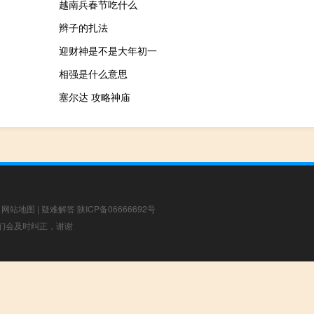
越南兵春节吃什么
辫子的扎法
迎财神是不是大年初一
相强是什么意思
塞尔达 攻略神庙
|
网站地图
|
疑难解答
陕ICP备06666692号
，我们会及时纠正，谢谢