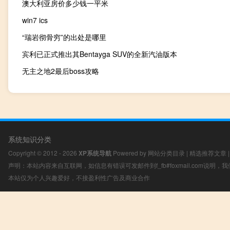
澳大利亚房价多少钱一平米
win7 ics
“瑞岩彻骨穷”的出处是哪里
宾利已正式推出其Bentayga SUV的全新汽油版本
无主之地2最后boss攻略
系统知识分类
Copyright © 2012 - 2026
XP系统导航
Powered by
网站分类目录
|
精选推荐文章
声明：本站内容来自互联网，如信息有错误可发邮件到f_fb#foxmail.com说明
本站仅为个人兴趣爱好，不接盈利性广告及商业合作