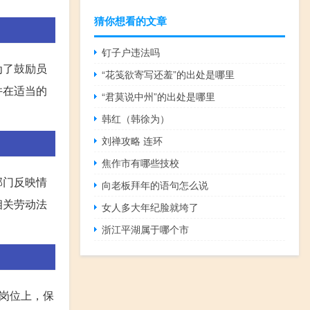
猜你想看的文章
钉子户违法吗
为了鼓励员
“花笺欲寄写还羞”的出处是哪里
并在适当的
“君莫说中州”的出处是哪里
韩红（韩徐为）
刘禅攻略 连环
焦作市有哪些技校
部门反映情
向老板拜年的语句怎么说
相关劳动法
女人多大年纪脸就垮了
浙江平湖属于哪个市
岗位上，保