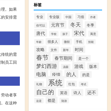
标签
合理。如果
专业
专业版
习俗
工的安排需
中国
作者
冬天
元宵节
冬季
你可以
宋代
唐代
寓意
学校
孩子
很多人
手机
微软
年龄
技能
攻略
时间
文件
新年
化传统的需
春节
春节期间
是一个
限制员工回
梦幻西游
游戏
版本
汤圆
电脑
的人
疫情
的是
系统
红包
礼物
考试
自己的
还不
诗人
英语
，劳动者享
都是
这是
陆游
制。在这种