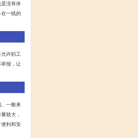
也是没有休
斗在一线的
不允许职工
诉举报，让
制。一般来
作量较大，
了便利和安