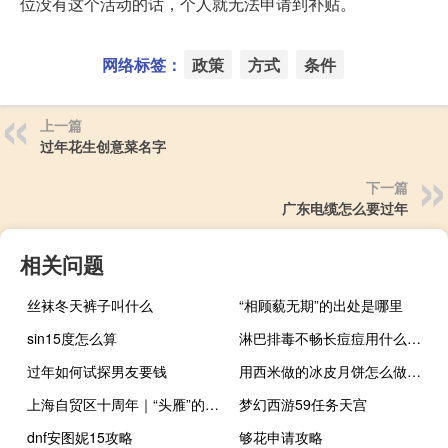
位没有这个活动的话，个人就无法申请到补贴。
网络标签：
政策
方式
条件
上一篇
过年花生创意菜名字
下一篇
广东电缆怎么要过年
相关问题
丝袜冬天裤子叫什么
“相顾藐无期”的出处是哪里
sin15度怎么算
淋巴排毒不畅长痘痘用什么药（淋巴排毒不畅长痘痘）
过年如何试探男友要钱
用西米做的冰皮月饼怎么做（冰皮月饼怎么做）
上海自贸区十周年｜“头雁”的使命与价值 到底什么情况嘞
梦幻西游59任务天宫
dnf安图妮15攻略
够花申请攻略