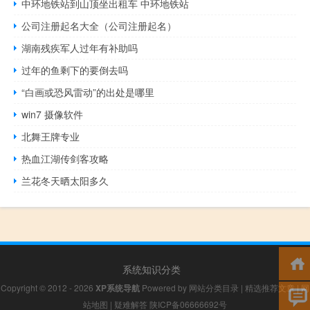
中环地铁站到山顶坐出租车 中环地铁站
公司注册起名大全（公司注册起名）
湖南残疾军人过年有补助吗
过年的鱼剩下的要倒去吗
“白画或恐风雷动”的出处是哪里
win7 摄像软件
北舞王牌专业
热血江湖传剑客攻略
兰花冬天晒太阳多久
系统知识分类
Copyright © 2012 - 2026
XP系统导航
Powered by
网站分类目录
|
精选推荐文章
|
网
站地图
|
疑难解答
陕ICP备06666692号