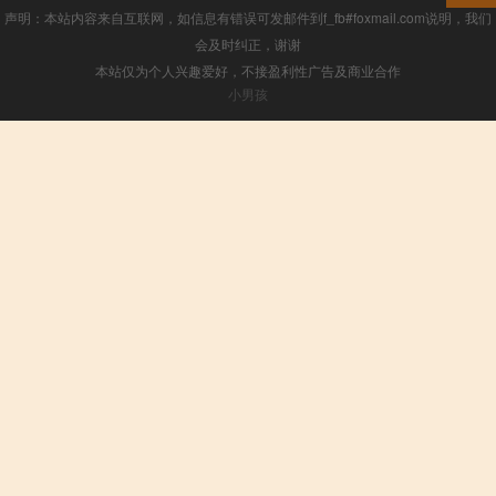
声明：本站内容来自互联网，如信息有错误可发邮件到f_fb#foxmail.com说明，我们
会及时纠正，谢谢
本站仅为个人兴趣爱好，不接盈利性广告及商业合作
小男孩