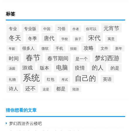
标签
元宵节
专业
专业版
习俗
你可以
中国
作者
冬天
宋代
唐代
冬季
寓意
学校
孩子
攻略
很多人
手机
文件
微软
新年
年龄
技能
春节
梦幻西游
春节期间
时间
是一个
电脑
的人
游戏
疫情
版本
的是
汤圆
系统
自己的
英语
红包
礼物
考试
还不
诗人
都是
这是
陆游
猜你想看的文章
梦幻西游齐云楼吧